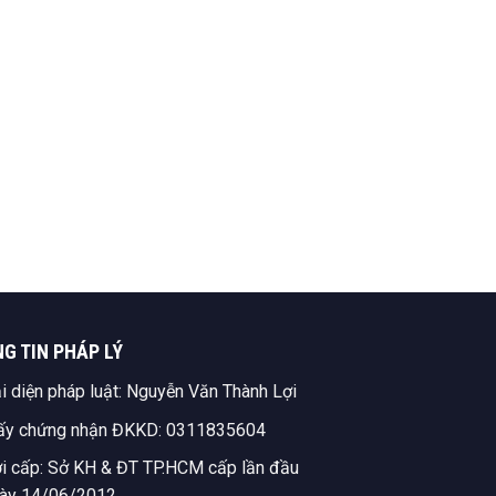
Nón bả
G TIN PHÁP LÝ
i diện pháp luật: Nguyễn Văn Thành Lợi
ấy chứng nhận ĐKKD: 0311835604
i cấp: Sở KH & ĐT TP.HCM cấp lần đầu
ày 14/06/2012