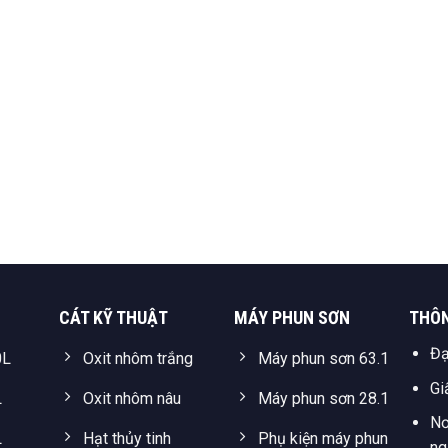
CÁT KỸ THUẬT
MÁY PHUN SƠN
THÔN
Đạ
0L
Oxit nhôm trắng
Máy phun sơn 63.1
Gi
L
Oxit nhôm nâu
Máy phun sơn 28.1
Nơ
L
Hạt thủy tinh
Phụ kiện máy phun
ng