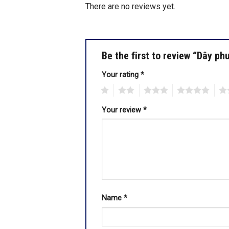
There are no reviews yet.
Be the first to review “Dây p
Your rating
*
1
2
3
4
5
Your review
*
Name
*