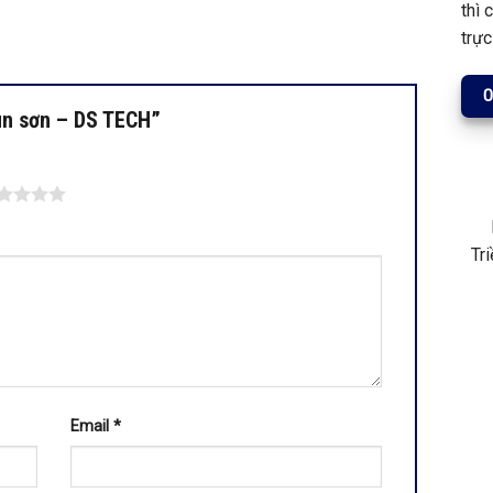
thì 
trực
0
hun sơn – DS TECH”
Tr
Email
*