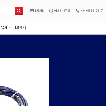
EMAIL
08:00 - 17:00
+84 0982 517 317
SÁCH
LIÊN HỆ