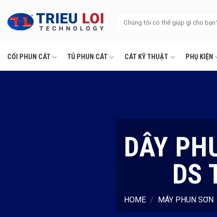
Skip
to
Search
for:
content
CỐI PHUN CÁT
TỦ PHUN CÁT
CÁT KỸ THUẬT
PHỤ KIỆN
DÂY PH
DS 
HOME
/
MÁY PHUN SƠN