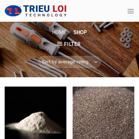
Skip
to
content
HOME
/
SHOP
FILTER