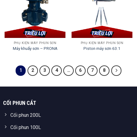
PHỤ KIỆN MÁY PHUN SƠN
PHỤ KIỆN MÁY PHUN SƠN
Máy khuấy sơn – PRONA
Piston máy sơn 63.1
1
2
3
4
…
6
7
8
CỐI PHUN CÁT
Cối phun 200L
Cối phun 100L