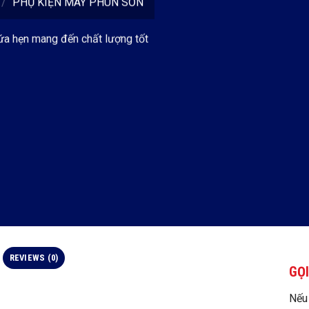
/
PHỤ KIỆN MÁY PHUN SƠN
ứa hẹn mang đến chất lượng tốt
REVIEWS (0)
GỌI
Nếu