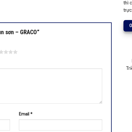
thì 
trực
0
phun sơn – GRACO”
Tr
Email
*