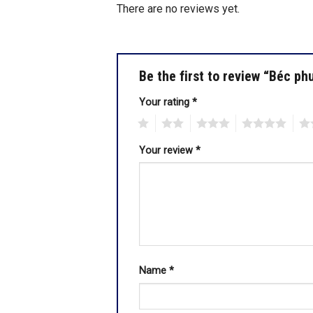
There are no reviews yet.
Be the first to review “Béc 
Your rating
*
1
2
3
4
5
Your review
*
Name
*