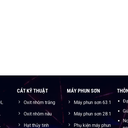
CÁT KỸ THUẬT
MÁY PHUN SƠN
THÔN
Đạ
0L
Oxit nhôm trắng
Máy phun sơn 63.1
Gi
L
Oxit nhôm nâu
Máy phun sơn 28.1
Nơ
L
Hạt thủy tinh
Phụ kiện máy phun
ng