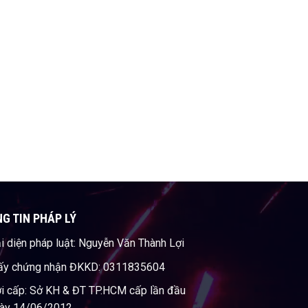
G TIN PHÁP LÝ
i diện pháp luật: Nguyễn Văn Thành Lợi
ấy chứng nhận ĐKKD: 0311835604
i cấp: Sở KH & ĐT TP.HCM cấp lần đầu
ày 14/06/2012