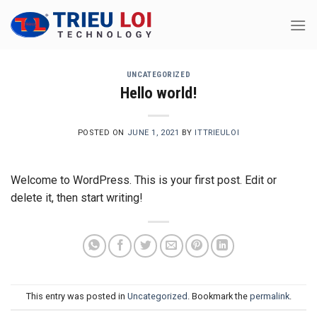
Skip
to
content
UNCATEGORIZED
Hello world!
POSTED ON
JUNE 1, 2021
BY
ITTRIEULOI
Welcome to WordPress. This is your first post. Edit or
delete it, then start writing!
This entry was posted in
Uncategorized
. Bookmark the
permalink
.